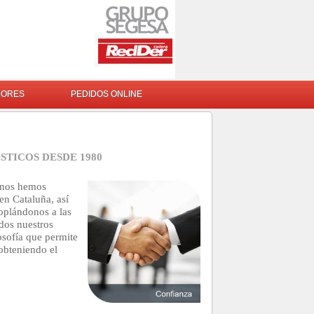
DORES
PEDIDOS ONLINE
TICOS DESDE 1980
nos hemos
en Cataluña, así
oplándonos a las
dos nuestros
osofía que permite
obteniendo el