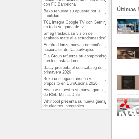
con FC.Barcelona
Últimas 
Beko renueva su apuesta por la
fiabilidad
TCL integra Google TV con Gemini
en toda su gama de tv
Smeg traslada su visión del
acabado mate al electrodomestico
Eurofred lanza nuevas campañas
nacionales de Daitsu/Fujitsu
Gia Group refuerza su compromiso
con los instaladores
Balay presenta el seu catàleg de
primavera 2026
Beko une legado, diseño y
propósito en EuroCucina 2026
Hisense muestra su nueva gama
de RGB MiniLED 26
Whirlpool presenta su nueva gama
de electros integrables