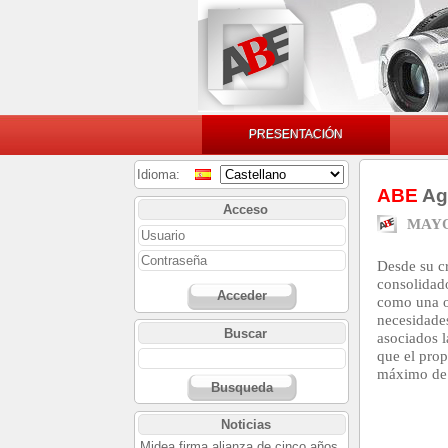
PRESENTACIÓN
Idioma:
ABE
Agr
Acceso
MAYO
Desde su c
consolidad
Acceder
como una o
necesidade
Buscar
asociados 
que el prop
máximo de b
Busqueda
Noticias
Midea firma alianza de cinco años