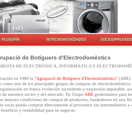
FILOSOFÍA
NOTICIAS/NOVEDADES
SOCIOS/PROVEE
upació de Botiguers d'Electrodomèstics
RISTA DE ELECTRÓNICA, INFORMÁTICA Y ELECTRODOMÉS
reación en 1980 la
"Agrupació de Botiguers d'Electrodomèstics"
(ABE) 
o como uno de los principales grupos de compras de electrodomésticos 
rganización en franca evolución ascendente y expansión imparable, ac
s de nuestros socios y del mercado. En Grupo
ABE
gestionamos para to
las mejores condiciones de compra de productos, basándonos en una fil
io socio pueda comprar directamente al proveedor sin intermediarios y 
eneficio y rentabilidad para su negocio.