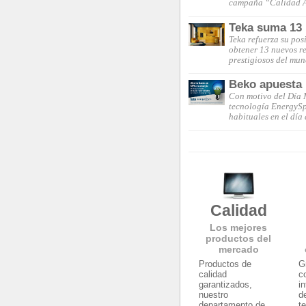
campaña “Calidad A
Teka suma 13 
Teka refuerza su pos
obtener 13 nuevos re
prestigiosos del mu
Beko apuesta p
Con motivo del Día M
tecnología EnergySpi
habituales en el día
Calidad
Los mejores
productos del
mercado
Productos de
G
calidad
c
garantizados,
i
nuestro
d
departamento de
t