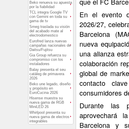
que el FC Barce
Beko renueva su apuesta
por la fiabilidad
En el evento d
TCL integra Google TV
con Gemini en toda su
gama de tv
2026/27, celebr
Smeg traslada su visión
del acabado mate al
Barcelona (MA
electrodomestico
Eurofred lanza nuevas
nueva equipació
campañas nacionales de
Daitsu/Fujitsu
una alianza est
Gia Group refuerza su
compromiso con los
colaboración re
instaladores
Balay presenta el seu
global de marke
catàleg de primavera
2026
contacto cla
Beko une legado, diseño
y propósito en
consumidores de
EuroCucina 2026
Hisense muestra su
nueva gama de RGB
Durante las 
MiniLED 26
Whirlpool presenta su
aprovechará la
nueva gama de electros
integrables
Barcelona y s