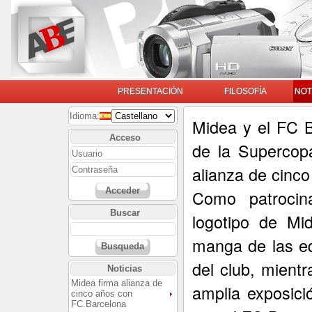
PRESENTACIÓN
FILOSOFÍA
NOT
Idioma:
Midea y el FC 
Acceso
de la Supercop
alianza de cinco
Acceder
Como patrocina
Buscar
logotipo de Mi
manga de las eq
Busqueda
del club, mient
Noticias
Midea firma alianza de
amplia exposici
cinco años con
FC.Barcelona