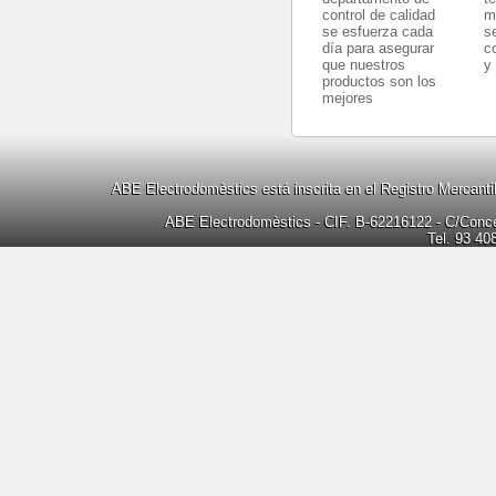
control de calidad
m
se esfuerza cada
s
día para asegurar
c
que nuestros
y
productos son los
mejores
ABE Electrodomèstics está inscrita en el Registro Mercanti
ABE Electrodomèstics - CIF. B-62216122 - C/Concep
Tel. 93 40