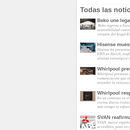
Todas las noti
Beko une lega
Beko regresa a Euro
sostenibilidad conve
corazón del hogar.E
Hisense mues
Hisense ha presenta
FIFA en Zúrich, reaf
alianza estratégica
Whirlpool pre
Whirlpool presenta 
comunicación que re
entender la innovaci
Whirlpool resp
En un contexto en el
cocina diaria evoluc
más tiempo ni esfuer
SVAN reafirma 
SVAN, marca español
accesibles, pone en 